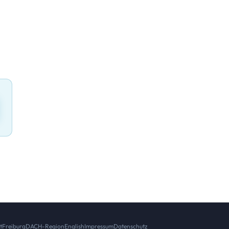
t
Freiburg
DACH-Region
English
Impressum
Datenschutz