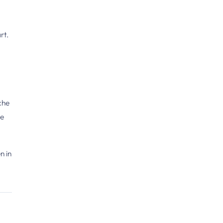
rt.
che
ie
n in