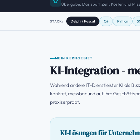
Übergabe. Das spart Zeit, Kosten und Mis
Delphi / Pascal
C#
Python
S
STACK:
MEIN KERNGEBIET
KI-Integration - m
Während andere IT-Dienstleister KI als Bu
konkret, messbar und auf Ihre Geschäftspro
praxiserprobt.
KI-Lösungen für Unterneh