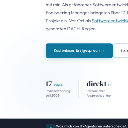
mit mir. Als erfahrener Softwareentwickl
Engineering Manager bringe ich über
17
J
Projekt ein. Vor Ort als
Softwareentwickle
gesamten DACH-Region.
Kostenloses Erstgespräch →
Lei
17
direkt
Jahre
1:1
Praxiserfahrung
Persönlicher
seit 2009
Ansprechpartner
Was mich von IT-Agenturen unterscheidet: