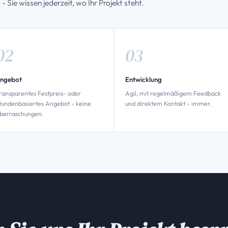
- Sie wissen jederzeit, wo Ihr Projekt steht.
ngebot
Entwicklung
ransparentes Festpreis- oder
Agil, mit regelmäßigem Feedback
tundenbasiertes Angebot - keine
und direktem Kontakt - immer.
berraschungen.