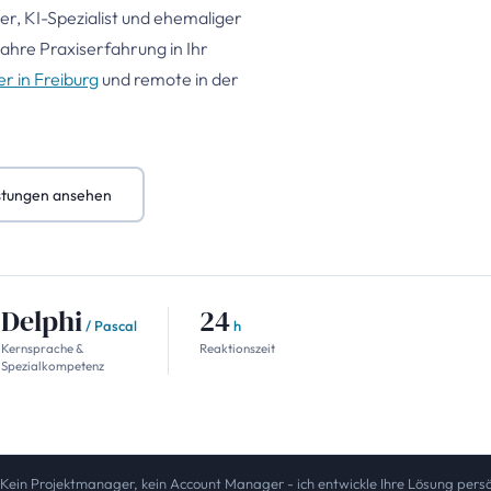
er, KI-Spezialist und ehemaliger
ahre Praxiserfahrung in Ihr
r in Freiburg
und remote in der
stungen ansehen
Delphi
24
/ Pascal
h
Kernsprache &
Reaktions­zeit
Spezialkompetenz
Kein Projektmanager, kein Account Manager - ich entwickle Ihre Lösung persön