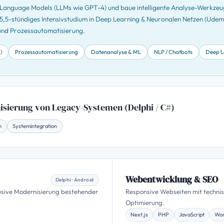
e Language Models (LLMs wie GPT-4) und baue intelligente Analyse-Werkzeu
 25,5-stündiges Intensivstudium in Deep Learning & Neuronalen Netzen (Ude
und Prozessautomatisierung.
)
Prozessautomatisierung
Datenanalyse & ML
NLP / Chatbots
Deep L
sierung von Legacy-Systemen (Delphi / C#)
n
Systemintegration
Webentwicklung & SEO
Delphi · Android
usive Modernisierung bestehender
Responsive Webseiten mit techni
Optimierung.
Next.js
PHP
JavaScript
Wor