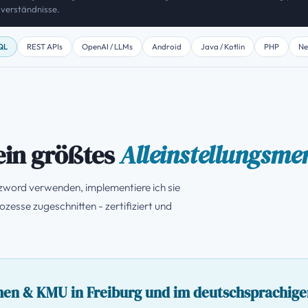
sverständnisse.
QL
REST APIs
OpenAI / LLMs
Android
Java / Kotlin
PHP
Ne
ein größtes
Alleinstellungsme
zzword verwenden, implementiere ich sie
zesse zugeschnitten - zertifiziert und
men & KMU in Freiburg und im deutschsprachig