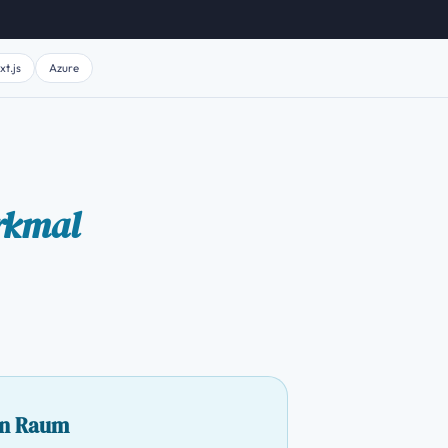
xt.js
Azure
rkmal
en Raum