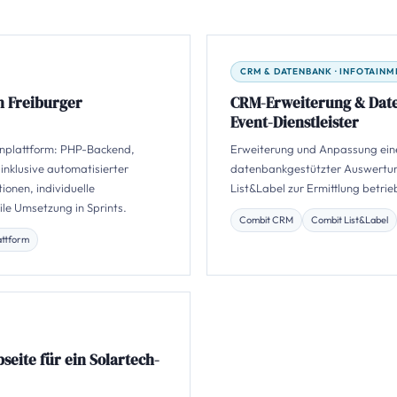
CRM & DATENBANK · INFOTAINM
n Freiburger
CRM-Erweiterung & Dat
Event-Dienstleister
ernplattform: PHP-Backend,
Erweiterung und Anpassung ein
 inklusive automatisierter
datenbankgestützter Auswertung
ionen, individuelle
List&Label zur Ermittlung betri
ile Umsetzung in Sprints.
Combit CRM
Combit List&Label
attform
eite für ein Solartech-