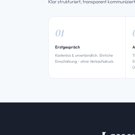
Klar strukturiert, transparent kommuniziert 
Erstgespräch
A
Kostenlos & unverbindlich. Ehrliche
T
Einschätzung - ohne Verkaufsdruck.
S
Ü