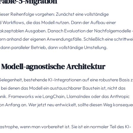
 Fable-5-Migration
 dieser Reihenfolge vorgehen: Zunächst eine vollständige
Workflows, die das Modell nutzen. Dann der Aufbau einer
d akzeptablen Ausgaben. Danach Evaluation der Nachfolgemodelle 
n anhand der eigenen Anwendungsfälle. Schließlich eine schrittwe
 dann paralleler Betrieb, dann vollständige Umstellung.
 Modell-agnostische Architektur
Gelegenheit, bestehende KI-Integrationen auf eine robustere Basis 
 bei denen das Modell ein austauschbarer Baustein ist, nicht das
hnik. Frameworks wie LangChain, LlamaIndex oder das Anthropic
n Anfang an. Wer jetzt neu entwickelt, sollte diesen Weg konseque
strophe, wenn man vorbereitet ist. Sie ist ein normaler Teil des KI-