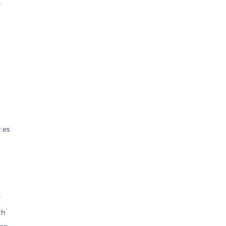
-
 es
r
ch