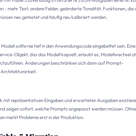
er mit Fable 5 zuverlässig strukturierte JSON-Ausgaben lieferte, k
 - mehr Text, andere Felder, geänderte Tonalität. Funktionen, die 
üssen neu getestet und häufig neu kalibriert werden.
 Modell sollte nie tief in den Anwendungscode eingebettet sein. Eine
Service-Objekt, das das Modell kapselt, erlaubt es, Modellwechsel o
rchzuführen. Änderungen beschränken sich dann auf Prompt-
Architekturarbeit.
thek mit repräsentativen Eingaben und erwarteten Ausgaben existiere
 und zeigen sofort, welche Prompts angepasst werden müssen. Ohne
man merkt Probleme erst in der Produktion.