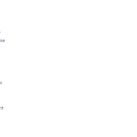
-
ise
zu
nt