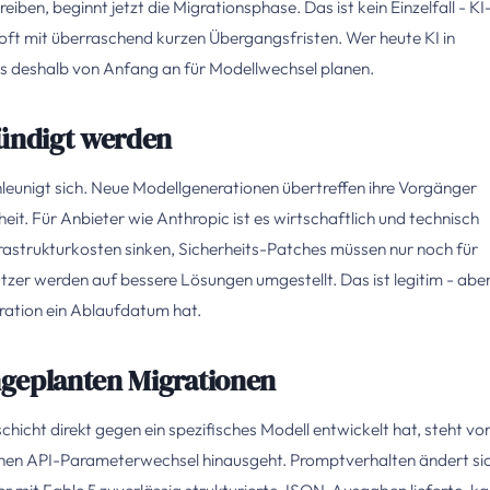
ben, beginnt jetzt die Migrationsphase. Das ist kein Einzelfall - KI
oft mit überraschend kurzen Übergangsfristen. Wer heute KI in
ss deshalb von Anfang an für Modellwechsel planen.
ündigt werden
eunigt sich. Neue Modellgenerationen übertreffen ihre Vorgänger
heit. Für Anbieter wie Anthropic ist es wirtschaftlich und technisch
Infrastrukturkosten sinken, Sicherheits-Patches müssen nur noch für
tzer werden auf bessere Lösungen umgestellt. Das ist legitim - aber
gration ein Ablaufdatum hat.
geplanten Migrationen
hicht direkt gegen ein spezifisches Modell entwickelt hat, steht vo
chen API-Parameterwechsel hinausgeht. Promptverhalten ändert si